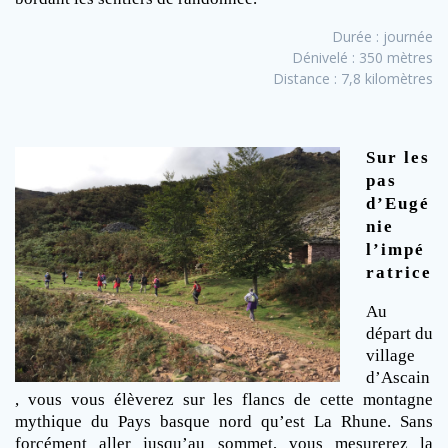
Durée : journée
Dénivelé : 350 mètres
Distance : 7,8 kilomètres
Sur les
pas
d’Eugé
nie
l’impé
ratrice
Au
départ du
village
d’Ascain
, vous vous élèverez sur les flancs de cette montagne
mythique du Pays basque nord qu’est La Rhune. Sans
forcément aller jusqu’au sommet, vous mesurerez la