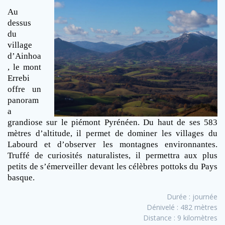
Au
dessus
du
village
d’Ainhoa
, le mont
Errebi
offre un
panoram
a
grandiose sur le piémont Pyrénéen. Du haut de ses 583
mètres d’altitude, il permet de dominer les villages du
Labourd et d’observer les montagnes environnantes.
Truffé de curiosités naturalistes, il permettra aux plus
petits de s’émerveiller devant les célèbres pottoks du Pays
basque.
Durée : journée
Dénivelé : 482 mètres
Distance : 9 kilomètres