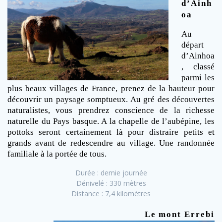
d’Ainh
oa
Au
départ
d’Ainhoa
, classé
parmi les
plus beaux villages de France, prenez de la hauteur pour
découvrir un paysage somptueux. Au gré des découvertes
naturalistes, vous prendrez conscience de la richesse
naturelle du Pays basque. A la chapelle de l’aubépine, les
pottoks seront certainement là pour distraire petits et
grands avant de redescendre au village. Une randonnée
familiale à la portée de tous.
Durée : demie journée
Dénivelé : 330 mètres
Distance : 7,4 kilomètres
Le mont Errebi