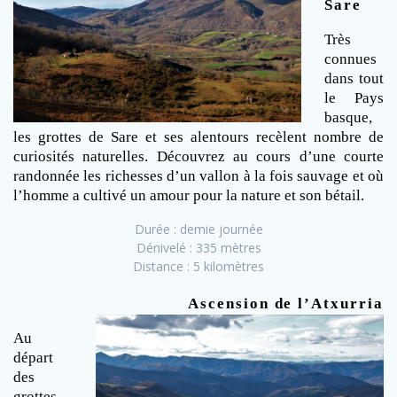
Sare
Très
connues
dans tout
le Pays
basque,
les grottes de Sare et ses alentours recèlent nombre de
curiosités naturelles. Découvrez au cours d’une courte
randonnée les richesses d’un vallon à la fois sauvage et où
l’homme a cultivé un amour pour la nature et son bétail.
Durée : demie journée
Dénivelé : 335 mètres
Distance : 5 kilomètres
Ascension de l’Atxurria
Au
départ
des
grottes