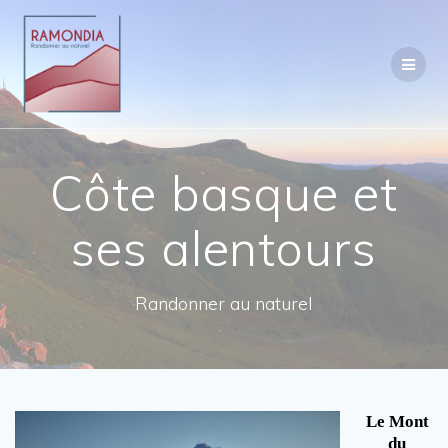
Passer
au
contenu
Côte basque et
ses alentours
Randonner au naturel
Le Mont
du