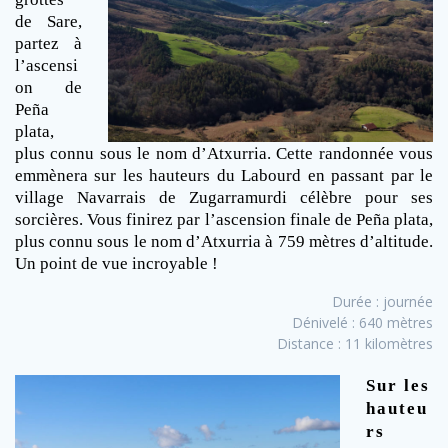
de Sare,
partez à
l’ascensi
on de
Peña
plata,
plus connu sous le nom d’Atxurria. Cette randonnée vous
emmènera sur les hauteurs du Labourd en passant par le
village Navarrais de Zugarramurdi célèbre pour ses
sorcières. Vous finirez par l’ascension finale de Peña plata,
plus connu sous le nom d’Atxurria à 759 mètres d’altitude.
Un point de vue incroyable !
Durée : journée
Dénivelé : 640 mètres
Distance : 11 kilomètres
Sur les
hauteu
rs