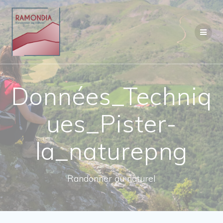
Passer
au
contenu
Données_Techniq
ues_Pister-
la_naturepng
Randonner au naturel