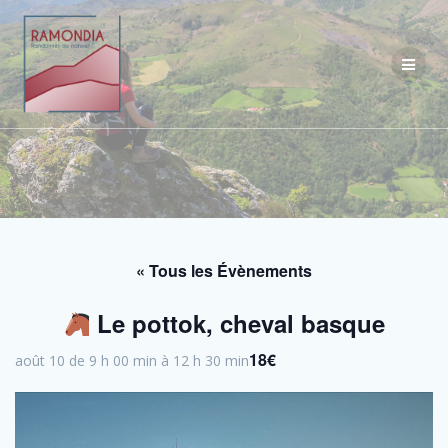
Passer
au
contenu
« Tous les Évènements
Le pottok, cheval basque
18€
août 10 de 9 h 00 min
à
12 h 30 min