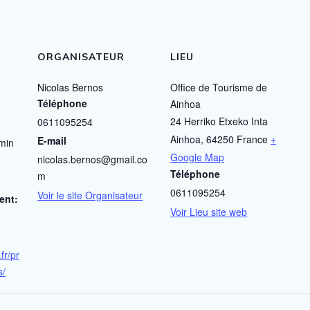
ORGANISATEUR
LIEU
Nicolas Bernos
Office de Tourisme de
Téléphone
Ainhoa
24 Herriko Etxeko Inta
0611095254
Ainhoa
,
64250
France
+
E-mail
 min
Google Map
nicolas.bernos@gmail.co
Téléphone
m
0611095254
Voir le site Organisateur
ent:
Voir Lieu site web
fr/pr
s/