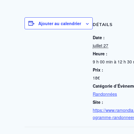
Ajouter au calendrier
DÉTAILS
Date :
juillet 27
Heure :
9 h 00 min à 12 h 30
Prix :
18€
Catégorie d’Évènem
Randonnées
Site :
https://www.ramondia.
ogramme-randonnee