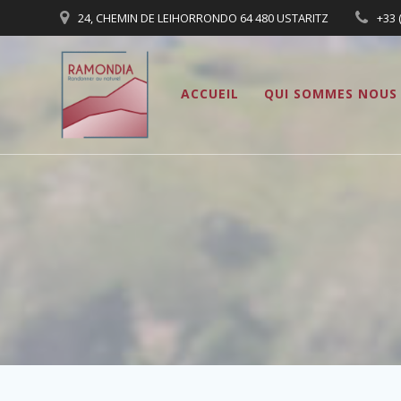
Passer
24, CHEMIN DE LEIHORRONDO 64 480 USTARITZ
+33 
au
contenu
ACCUEIL
QUI SOMMES NOUS