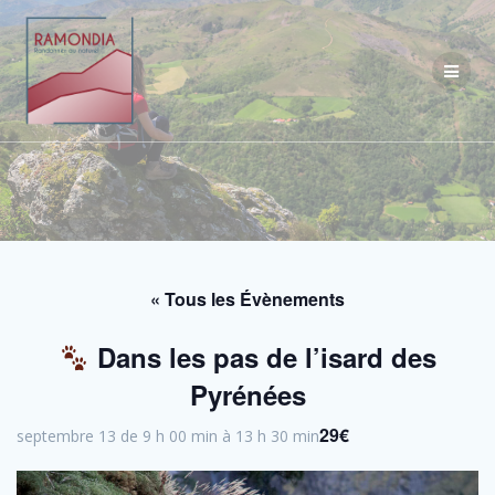
Passer
au
contenu
« Tous les Évènements
Dans les pas de l’isard des
Pyrénées
29€
septembre 13 de 9 h 00 min
à
13 h 30 min