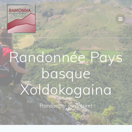
Passer
au
contenu
Randonnée Pays
basque
Xoldokogaina
Randonner au naturel