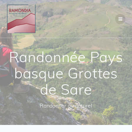
Passer
au
contenu
Randonnée Pays
basque Grottes
de Sare
Randonner au naturel