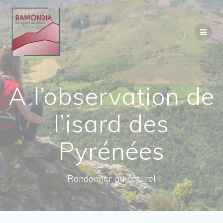
Passer
au
contenu
A l’observation de
l’isard des
Pyrénées
Randonner au naturel