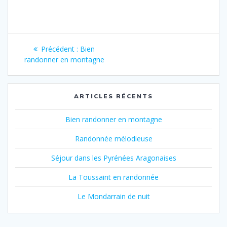
Navigation
Article
Précédent :
Bien
de
précédent
randonner en montagne
:
l’article
ARTICLES RÉCENTS
Bien randonner en montagne
Randonnée mélodieuse
Séjour dans les Pyrénées Aragonaises
La Toussaint en randonnée
Le Mondarrain de nuit