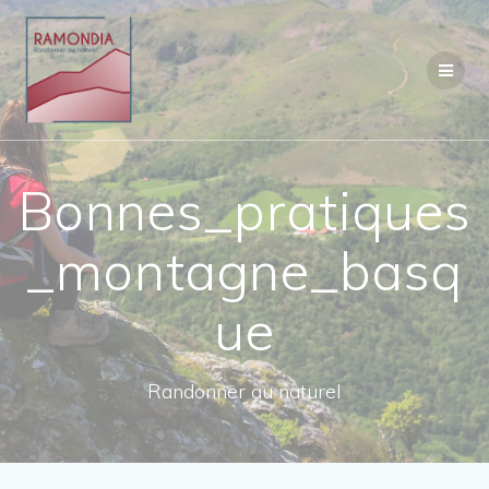
Passer
au
contenu
Bonnes_pratiques
_montagne_basq
ue
Randonner au naturel