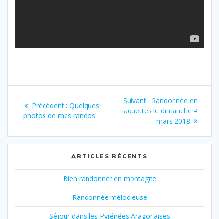
Navigation
Article
Suivant :
Randonnée en
Article
Précédent :
Quelques
de
suivant
raquettes le dimanche 4
précédent
photos de mes randos…
:
mars 2018
:
l’article
ARTICLES RÉCENTS
Bien randonner en montagne
Randonnée mélodieuse
Séjour dans les Pyrénées Aragonaises